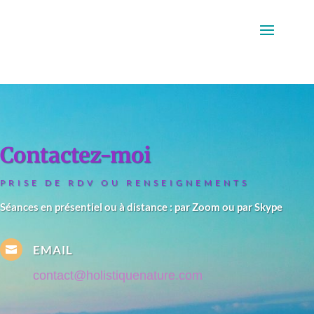
Contactez-moi
PRISE DE RDV OU RENSEIGNEMENTS
Séances en présentiel ou à distance : par Zoom ou par Skype
EMAIL

contact@holistiquenature.com